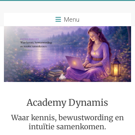
Ga
naar
Dynamis
inhoud
Menu
Balans
Jouw
gids
naar
gezondheid,
groei
en
vitaliteit!
Academy Dynamis
Waar kennis, bewustwording en
intuïtie samenkomen.