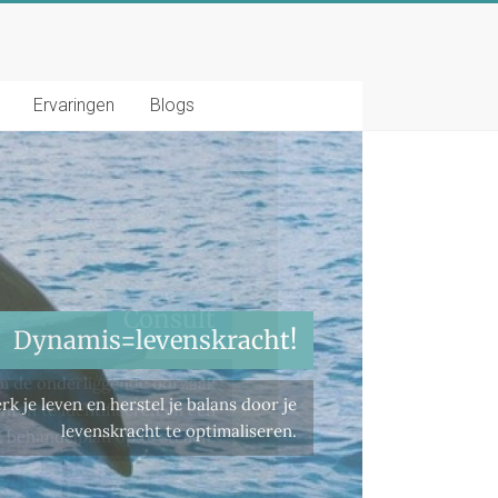
Ervaringen
Blogs
Consult
om de onderliggende oorzaak
chten te identificeren en een
 behandelplan op te stellen.