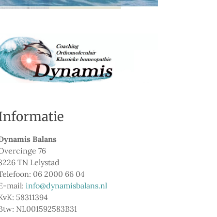
Informatie
Dynamis Balans
Overcinge 76
8226 TN Lelystad
Telefoon: 06 2000 66 04
E-mail:
info@dynamisbalans.nl
KvK: 58311394
Btw: NL001592583B31