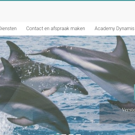
Diensten
Contact en afspraak maken
Academy Dynamis
Een uitgebreid consult 
van je kla
gepersonaliseerd